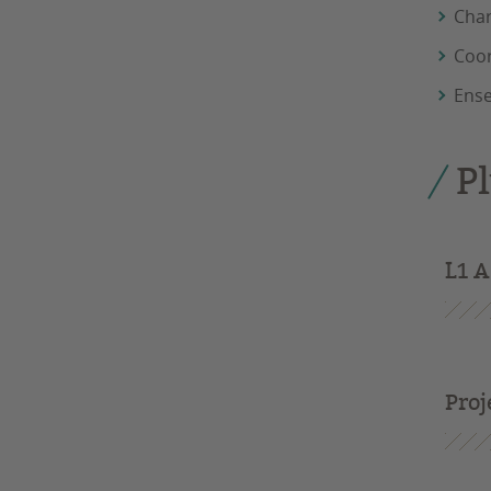
Char
Coor
Ense
Pl
L1 
Proj