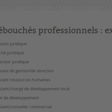
ébouchés professionnels : e
stant juridique
ché juridique
cteur juridique
stant de gestion/de direction
stant ressources humaines
stant/chargé de développement local
nt de développement
stant/conseiller commercial