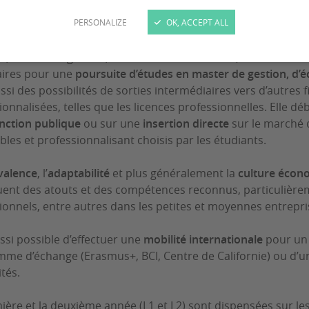
PERSONALIZE
OK, ACCEPT ALL
nce « Administration économique et sociale » donne une sol
ue, économie-gestion, autres sciences sociales). La formati
aires pour une
poursuite d’études en master de gestion, d’é
ssi des possibilités de sorties intermédiaires vers d’autres f
ionnalisées, telles que les licences professionnelles. Elle d
onction publique
ou sur une
insertion directe
sur le marché d
les et professionnalisant choisis par les étudiants.
valence
, l’
adaptabilité
et plus généralement la
culture écono
uent des atouts et des compétences reconnus, particulièrem
ionnels, entre autres dans les petites et moyennes entrepri
ussi possible d’effectuer une
mobilité internationale
pour un 
me d’échange (Erasmus+, BCI, Centre de Californie) ou d’un
tés.
ière et la deuxième année (L1 et L2) sont dispensées sur l