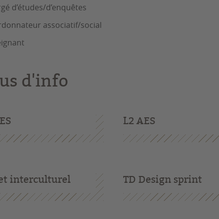
gé d’études/d’enquêtes
donnateur associatif/social
ignant
us d'info
AES
L2 AES
et interculturel
TD Design sprint