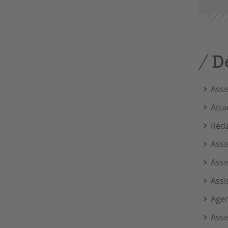
D
Assi
Atta
Réda
Assi
Assi
Assi
Age
Assi