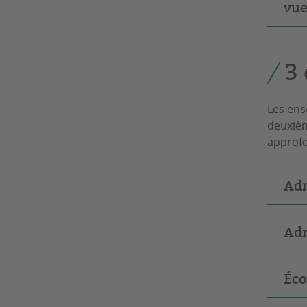
vue
3
Les ens
deuxièm
approfo
Adm
Adm
Éco