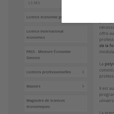
L3 AES
La lice
Licence économie gestion
politiq
nécess
Licence International
offre au
economics
profess
de la f
modulab
PASS - Mineure Économie
Gestion
La
poly
constit
Licences professionnelles
profess
Masters
Il est a
program
universi
Magistère de Sciences
économiques
La prem