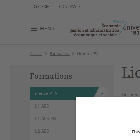
DYSLEXIE
CONTRASTE
MENU
Accueil
Formations
Licence AES
Li
Formations
Licence AES
Dernière
L1 AES
La lic
L1 AES PR
format
permet
L2 AES
This
gestio