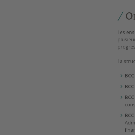
O
Les en
plusieu
progres
La stru
BCC 
BCC 
BCC 
cons
BCC 
Admi
fina