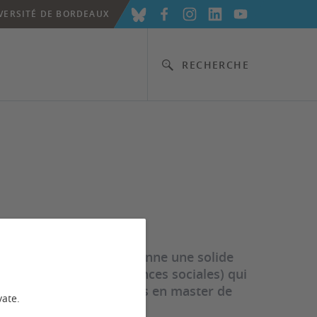
VERSITÉ DE BORDEAUX
RECHERCHE
niversité de Bordeaux donne une solide
mie-gestion, autres sciences sociales) qui
r une poursuite d’études en master de
vate.