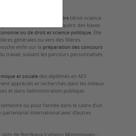
ide formation
pluridisciplinaire
(droit-science
on permet aux étudiants d’acquérir des bases
conomie ou de droit et science politique
. Elle
ilières générales ou vers des filières
ébouche enfin sur la
préparation des concours
u travail, suivant les parcours personnalisés
mique et sociale
des diplômés en AES
ent appréciés et recherchés dans les milieux
ses et dans l’administration publique.
semestre ou pour l’année dans le cadre d’un
 partenariat international avec d’autres
es sites de Bordeaux (campus Montesquieu -