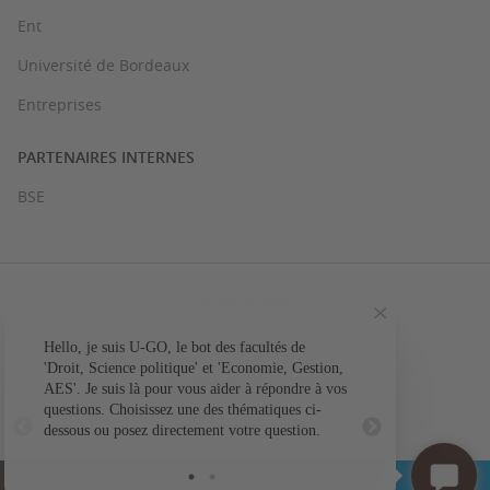
Ent
Université de Bordeaux
Entreprises
PARTENAIRES INTERNES
BSE
PLAN DU SITE
MENTIONS LÉGALES
Hello, je suis U-GO, le bot des facultés de
Votre question conc
'Droit, Science politique' et 'Economie, Gestion,
ACCESSIBILITÉ : NON CONFORME
AES'. Je suis là pour vous aider à répondre à vos
L'a
questions. Choisissez une des thématiques ci-
GESTION DES COOKIES
dessous ou posez directement votre question.