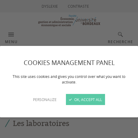
DYSLEXIE
CONTRASTE
MENU
RECHERCHE
La recherche en
COOKIES MANAGEMENT PANEL
économie
This site uses cookies and gives you control over what you want to
activate.
PERSONALIZE
OK, ACCEPT ALL
Dernière mise à jour :
le 22/01/2026
Les laboratoires