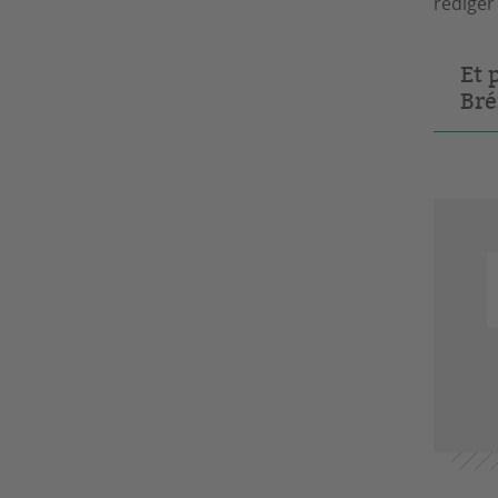
rédiger
Et 
Bré