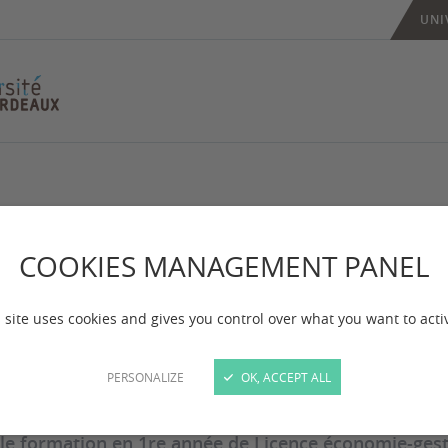
UNI
orientation
COOKIES MANAGEMENT PANEL
 site uses cookies and gives you control over what you want to acti
 mise à jour :
le 02/12/2025
PERSONALIZE
OK, ACCEPT ALL
tes inscrit dans une 1ère année de licence à l'univer
onvient pas : vous avez la possibilité de vous réor
le formation en 1re année de Licence économie-gest