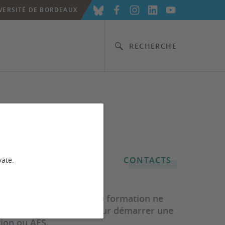
VERSITÉ DE BORDEAUX
RECHERCHE
CONTACTS
vate.
sité de Bordeaux et cette formation ne
ienter au 2nd semestre pour démarrer une
ion ou AES.