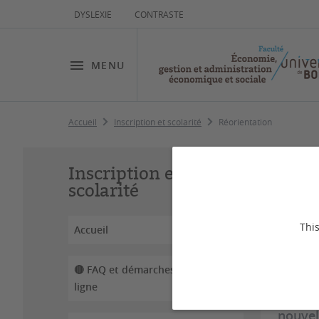
DYSLEXIE
CONTRASTE
MENU
Accueil
Inscription et scolarité
Réorientation
Ré
Inscription et
scolarité
This
Dernière
Accueil
🔴​ FAQ et démarches en
Vous ê
ligne
vous c
nouvel