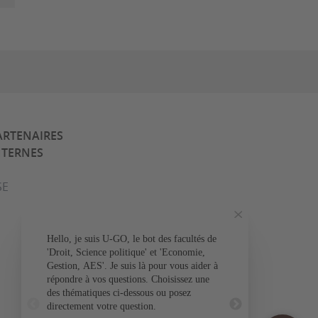
ARTENAIRES
NTERNES
SE
Hello, je suis U-GO, le bot des facultés de
Votre question conce
'Droit, Science politique' et 'Economie,
Gestion, AES'. Je suis là pour vous aider à
L'admissio
répondre à vos questions. Choisissez une
des thématiques ci-dessous ou posez
L'inscr
directement votre question.