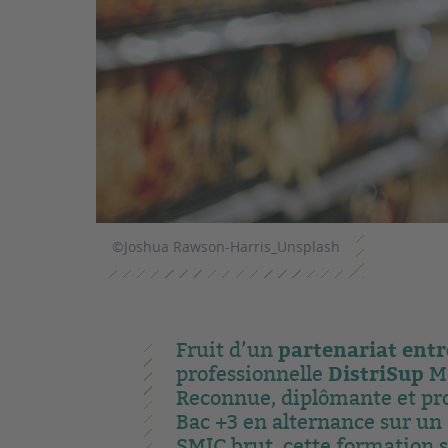
©Joshua Rawson-Harris_Unsplash
partenariat entre
Fruit d’un
DistriSup
professionnelle
M
Reconnue, diplômante et pro
Bac +3 en alternance sur un 
SMIC brut, cette formation s