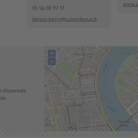
anna.l
05 56 00 97 31
benoit.berry@u.bordeaux.fr
+
−
st dispensée
ide