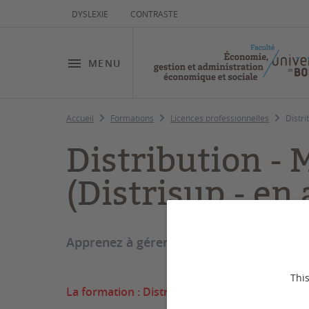
DYSLEXIE
CONTRASTE
MENU
Accueil
Formations
Licences professionnelles
Distri
Distribution -
(Distrisup - en
Apprenez à gérer votre rayon comme une
This
La formation : Distribution - Management et g