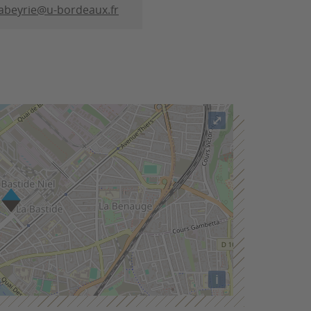
abeyrie@u-bordeaux.fr
⤢
i