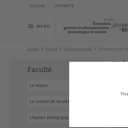
DYSLEXIE
CONTRASTE
MENU
Accueil
Faculté
Contacts et accès
Direction et vie in
Di
Faculté
Le doyen
Dernière
This
Le conseil de faculté
DO
L'équipe pédagogique