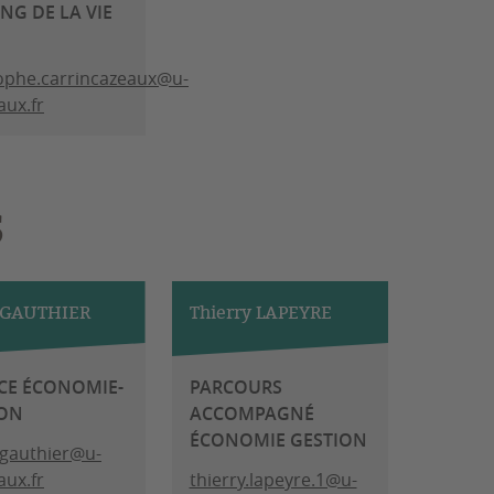
NG DE LA VIE
ophe.carrincazeaux@u-
ux.fr
S
 GAUTHIER
Thierry LAPEYRE
CE ÉCONOMIE-
PARCOURS
ION
ACCOMPAGNÉ
ÉCONOMIE GESTION
.gauthier@u-
ux.fr
thierry.lapeyre.1@u-