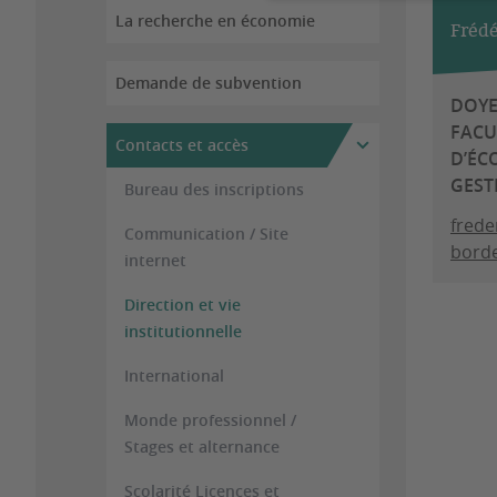
La recherche en économie
Fréd
Demande de subvention
DOYE
FACU
Contacts et accès
D’ÉC
GEST
Bureau des inscriptions
frede
Communication / Site
borde
internet
Direction et vie
institutionnelle
International
Monde professionnel /
Stages et alternance
Scolarité Licences et