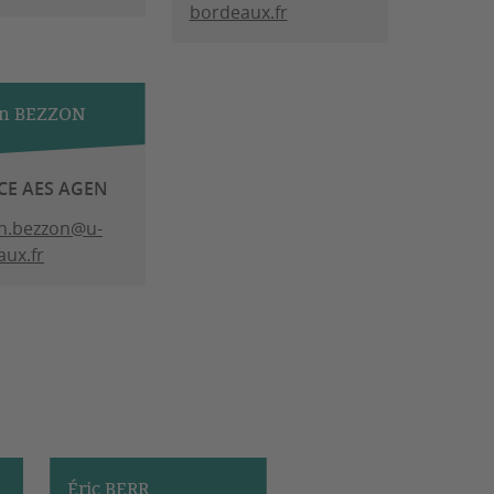
bordeaux.fr
en BEZZON
CE AES AGEN
en.bezzon@u-
ux.fr
Éric BERR