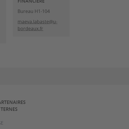
FINANCIÈRE
Bureau H1-104
maeva.labaste@u-
bordeaux.fr
ARTENAIRES
NTERNES
SE