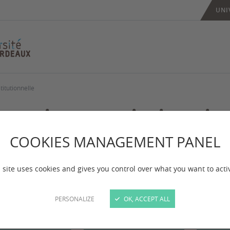
UNI
stitutionnelle
rection et vie insti
COOKIES MANAGEMENT PANEL
 mise à jour :
le 20/03/2026
 site uses cookies and gives you control over what you want to acti
YEN ET VICE-DOYENS
PERSONALIZE
OK, ACCEPT ALL