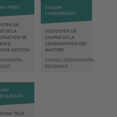
ane VIROL
François
COMBARNOUS
DOYEN EN
E DE LA
VICE-DOYEN EN
DINATION DE
CHARGE DE LA
CENCE
COORDINATION DES
OMIE-GESTION
MASTERS
ne.virol@u-
francois.combarnous@u-
ux.fr
bordeaux.fr
tophe
INCAZEAUX
ATION TOUT