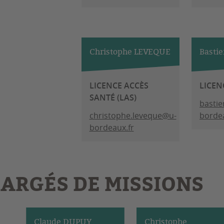
Christophe LEVEQUE
Basti
LICENCE ACCÈS
LICEN
SANTÉ (LAS)
basti
christophe.leveque@u-
bordea
bordeaux.fr
ARGÉS DE MISSIONS
Claude DUPUY
Christophe