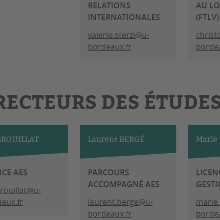
RELATIONS
AU LO
INTERNATIONALES
(FTLV)
valerio.sterzi@u-
christ
bordeaux.fr
bordea
RECTEURS DES ÉTUDE
 BROUILLAT
Laurent BERGÉ
Marie
NCE AES
PARCOURS
LICEN
ACCOMPAGNÉ AES
GEST
brouillat@u-
aux.fr
laurent.berge@u-
marie
bordeaux.fr
bordea