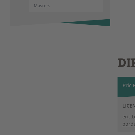
Masters
DI
Éric
LICE
eric.
borde