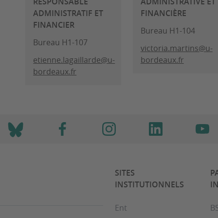
RESPONSABLE
ADMINISTRATIVE ET
ADMINISTRATIF ET
FINANCIÈRE
FINANCIER
Bureau H1-104
Bureau H1-107
victoria.martins@u-
etienne.lagaillarde@u-
bordeaux.fr
bordeaux.fr
SITES
P
INSTITUTIONNELS
I
Ent
B