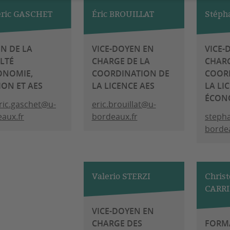
éric GASCHET
Éric BROUILLAT
Stéph
N DE LA
VICE-DOYEN EN
VICE-
LTÉ
CHARGE DE LA
CHARG
ONOMIE,
COORDINATION DE
COOR
ION ET AES
LA LICENCE AES
LA LI
ÉCON
ric.gaschet@u-
eric.brouillat@u-
aux.fr
bordeaux.fr
stepha
bordea
Valerio STERZI
Chris
CARR
VICE-DOYEN EN
CHARGE DES
FORM