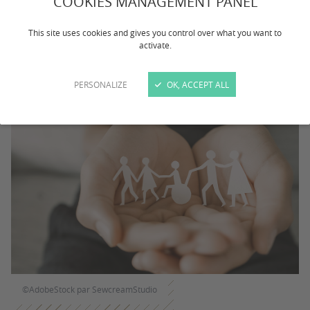
COOKIES MANAGEMENT PANEL
l’humain.
This site uses cookies and gives you control over what you want to
La formation : Responsable de structures sociales et
activate.
médico-sociales (R2SMS) ne sera pas ouverte à la rentrée
2026-2027.
PERSONALIZE
OK, ACCEPT ALL
©AdobeStock par SewcreamStudio