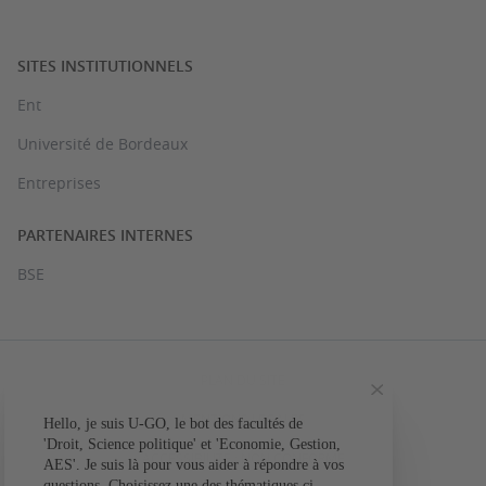
SITES INSTITUTIONNELS
Ent
Université de Bordeaux
Entreprises
PARTENAIRES INTERNES
BSE
PLAN DU SITE
MENTIONS LÉGALES
Hello, je suis U-GO, le bot des facultés de
Votre question conc
'Droit, Science politique' et 'Economie, Gestion,
ACCESSIBILITÉ : NON CONFORME
AES'. Je suis là pour vous aider à répondre à vos
L'a
questions. Choisissez une des thématiques ci-