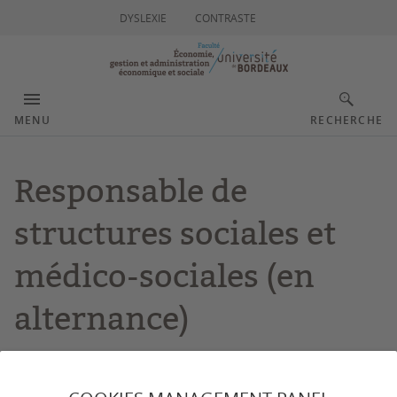
DYSLEXIE
CONTRASTE
MENU
RECHERCHE
Responsable de
structures sociales et
médico-sociales (en
alternance)
Apprenez des métiers passionnants au service de