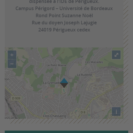
dispensée à l'IDE de Périgueux.
Campus Périgord – Université de Bordeaux
Rond Point Suzanne Noël
Rue du doyen Joseph Lajugie
24019 Périgueux cedex
+
⤢
−
i