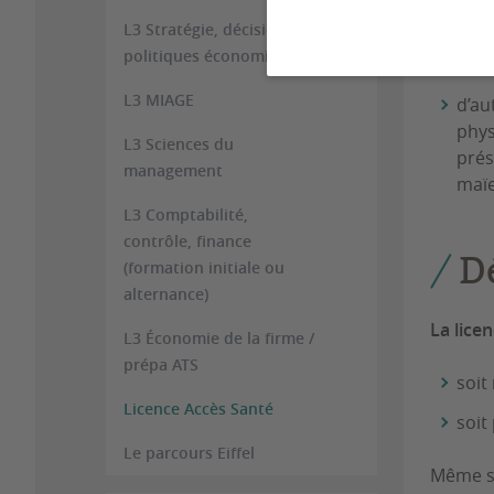
L3 Stratégie, décisions,
d’un
politiques économiques
d’ét
L3 MIAGE
d’au
phys
L3 Sciences du
prés
management
maïe
L3 Comptabilité,
contrôle, finance
D
(formation initiale ou
alternance)
La lice
L3 Économie de la firme /
prépa ATS
soit
Licence Accès Santé
soit
Le parcours Eiffel
Même si