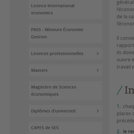
général
Licence International
l’écono
economics
de la s
l’écon
PASS - Mineure Économie
Gestion
Il conv
rapport
ils doi
Licences professionnelles
suivre 
travail
Masters
I
Magistère de Sciences
économiques
chaq
Diplômes d'université
places 
précéde
CAPES de SES
le r