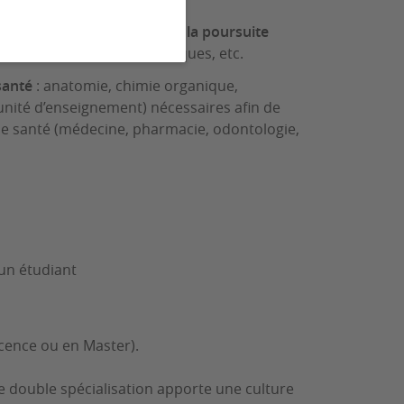
 compétences nécessaires à la poursuite
ie, management, statistiques, etc.
santé
: anatomie, chimie organique,
(unité d’enseignement) nécessaires afin de
e santé (médecine, pharmacie, odontologie,
un étudiant
icence ou en Master).
te double spécialisation apporte une culture