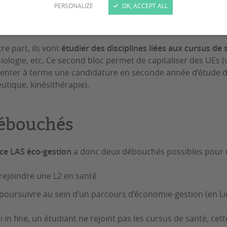
PERSONALIZE
OK, ACCEPT ALL
e part, les étudiants vont
acquérir les connaissances et les
ude d’économie et de gestion
: microéconomie, macroéconom
tre part, ils vont
étudier des disciplines liées aux cursus de 
iologie, etc. Ce second bloc permet de capitaliser des UEs 
enter à terme une candidature en seconde année d’étude d
utique, kinésithérapie).
ébouchés
nce LAS éco-gestion
a donc deux débouchés possibles pour 
 rejoindre une L2 en santé
 poursuivre au sein d’un parcours d’économie-gestion (en L
 in fine, un étudiant ne rejoint pas les cursus de santé, cet