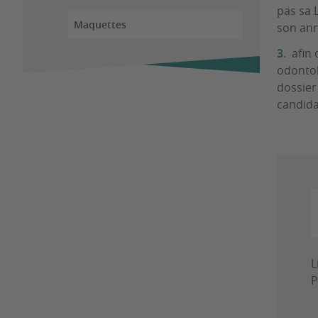
pas sa 
Maquettes
son an
afin
odontol
dossier
candida
L
P