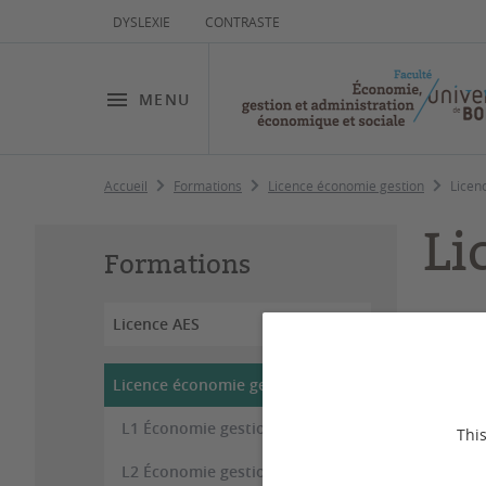
DYSLEXIE
CONTRASTE
MENU
Accueil
Formations
Licence économie gestion
Licen
Li
Formations
Licence AES
Dernière
Licence économie gestion
O
L1 Économie gestion
This
La lice
L2 Économie gestion