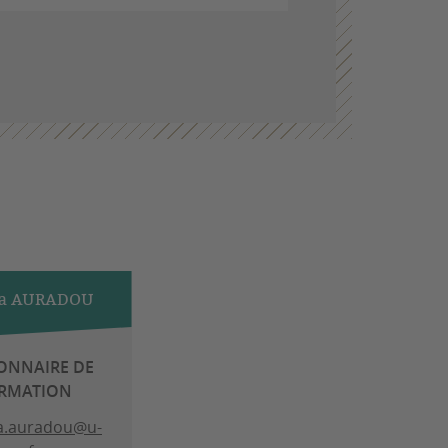
ra AURADOU
ONNAIRE DE
ORMATION
a.auradou@u-