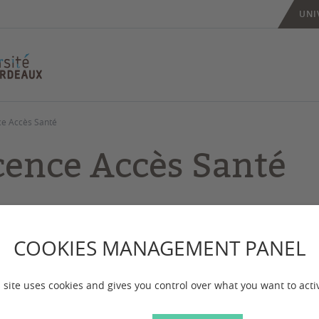
UNI
ce Accès Santé
cence Accès Santé
 mise à jour :
le 20/07/2026
COOKIES MANAGEMENT PANEL
bjectifs
 site uses cookies and gives you control over what you want to acti
nce LAS (Licence accès Santé) Économie-Gestion vise deux obj