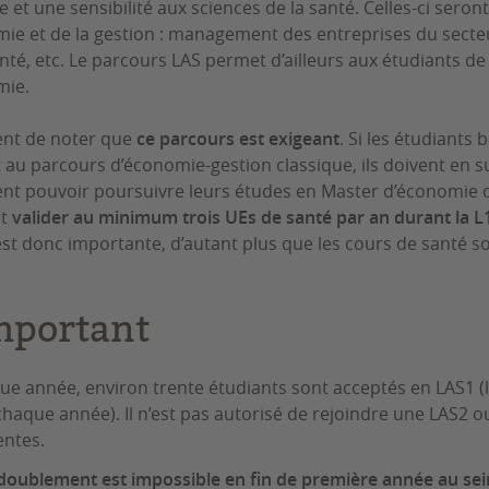
e et une sensibilité aux sciences de la santé. Celles-ci ser
mie et de la gestion : management des entreprises du sect
anté, etc. Le parcours LAS permet d’ailleurs aux étudiants d
omie.
ient de noter que
ce parcours est exigeant
. Si les étudiant
 au parcours d’économie-gestion classique, ils doivent en sui
vent pouvoir poursuivre leurs études en Master d’économie o
et
valider au minimum trois UEs de santé par an durant la L1
 est donc importante, d’autant plus que les cours de santé s
mportant
ue année, environ trente étudiants sont acceptés en LAS1 (l
chaque année). Il n’est pas autorisé de rejoindre une LAS2 o
ntes.
edoublement est impossible en fin de première année au se