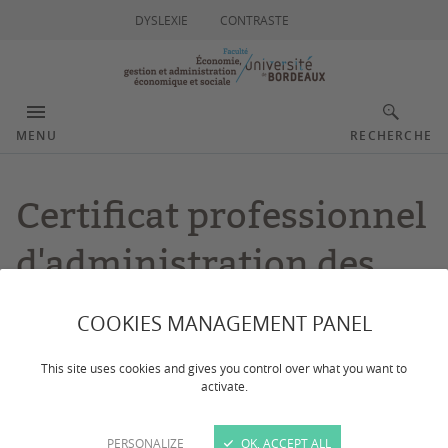
DYSLEXIE
CONTRASTE
MENU
RECHERCHE
Certificat professionnel
d'administration des
collectivités
COOKIES MANAGEMENT PANEL
territoriales
This site uses cookies and gives you control over what you want to
activate.
Dernière mise à jour :
le 04/03/2025
PERSONALIZE
OK, ACCEPT ALL