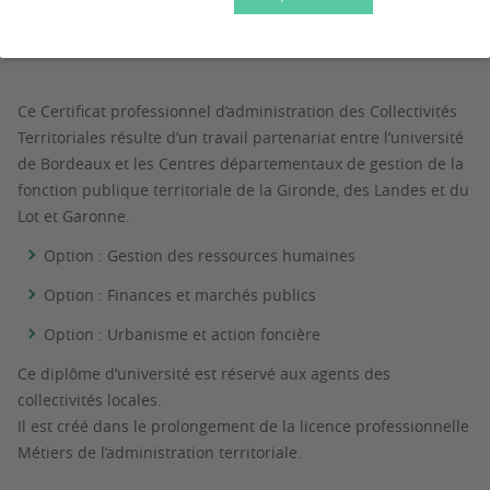
Diplôme d'université en formation continue
Ce Certificat professionnel d’administration des Collectivités
Territoriales résulte d’un travail partenariat entre l’université
de Bordeaux et les Centres départementaux de gestion de la
fonction publique territoriale de la Gironde, des Landes et du
Lot et Garonne.
Option : Gestion des ressources humaines
Option : Finances et marchés publics
Option : Urbanisme et action foncière
Ce diplôme d’université est réservé aux agents des
collectivités locales.
Il est créé dans le prolongement de la licence professionnelle
Métiers de l’administration territoriale.