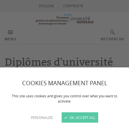
DYSLEXIE
CONTRASTE
MENU
RECHERCHE
Diplômes d'université
COOKIES MANAGEMENT PANEL
Dernière mise à jour :
le 07/05/2026
This site uses cookies and gives you control over what you want to
La faculté d'économie, gestion et AES propose
activate.
plusieurs diplômes d'université.
PERSONALIZE
OK, ACCEPT ALL