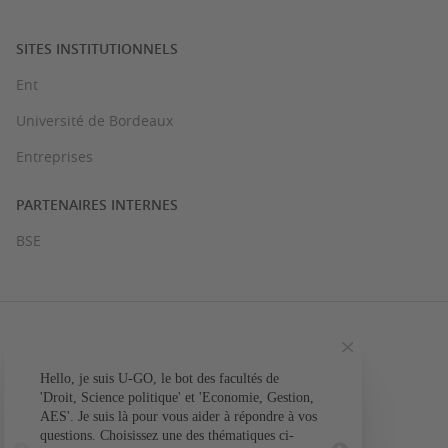
SITES INSTITUTIONNELS
Ent
Université de Bordeaux
Entreprises
PARTENAIRES INTERNES
BSE
PLAN DU SITE
MENTIONS LÉGALES
Hello, je suis U-GO, le bot des facultés de
Votre question conc
'Droit, Science politique' et 'Economie, Gestion,
ACCESSIBILITÉ : NON CONFORME
AES'. Je suis là pour vous aider à répondre à vos
L'a
questions. Choisissez une des thématiques ci-
GESTION DES COOKIES