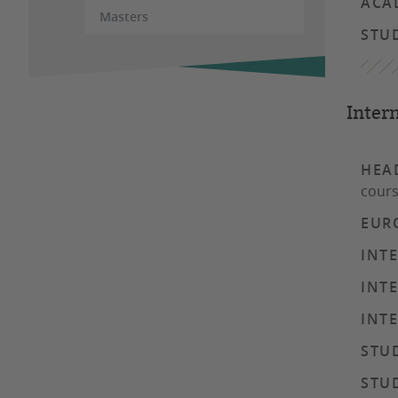
ACA
Masters
STU
Intern
HEA
cour
EUR
INT
INT
INT
STUD
STU