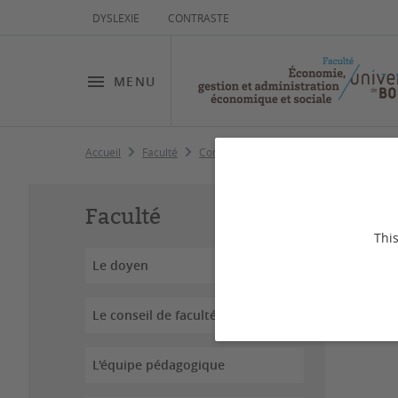
DYSLEXIE
CONTRASTE
MENU
Accueil
Faculté
Contacts et accès
International
In
Faculté
This
Le doyen
Dernière
Le conseil de faculté
Vos co
L'équipe pédagogique