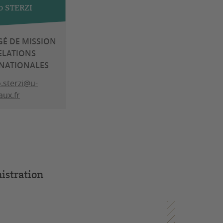
o STERZI
É DE MISSION
ELATIONS
NATIONALES
o.sterzi@u-
ux.fr
istration