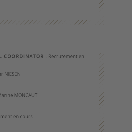
L COORDINATOR :
Recrutement en
er NIESEN
arine MONCAUT
ment en cours