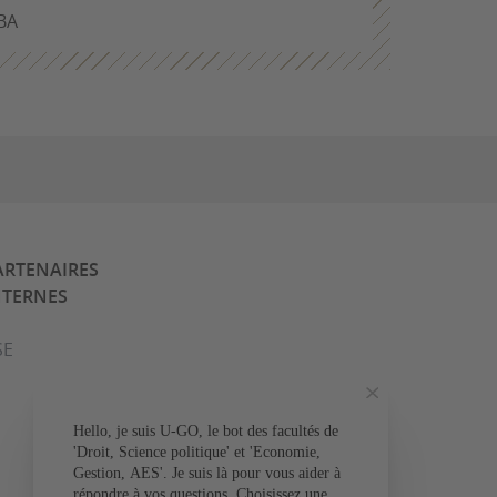
BA
ARTENAIRES
NTERNES
SE
Hello, je suis U-GO, le bot des facultés de
Votre question conce
'Droit, Science politique' et 'Economie,
Gestion, AES'. Je suis là pour vous aider à
L'admissio
répondre à vos questions. Choisissez une