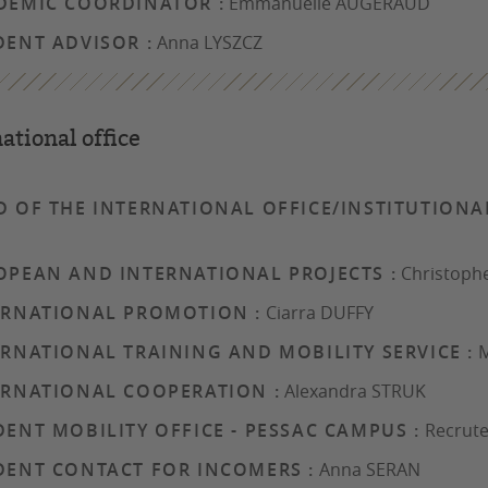
DEMIC COORDINATOR :
Emmanuelle AUGERAUD
DENT ADVISOR :
Anna LYSZCZ
ational office
D OF THE INTERNATIONAL OFFICE/INSTITUTIONA
s
OPEAN AND INTERNATIONAL PROJECTS :
Christoph
ERNATIONAL PROMOTION :
Ciarra DUFFY
ERNATIONAL TRAINING AND MOBILITY SERVICE :
M
ERNATIONAL COOPERATION :
Alexandra STRUK
ENT MOBILITY OFFICE - PESSAC CAMPUS :
Recrute
DENT CONTACT FOR INCOMERS :
Anna SERAN