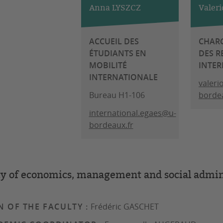
Anna LYSZCZ
Valeri
ACCUEIL DES
CHARG
ÉTUDIANTS EN
DES R
MOBILITÉ
INTER
INTERNATIONALE
valeri
Bureau H1-106
bordea
international.egaes@u-
bordeaux.fr
ty of economics, management and social admin
 OF THE FACULTY :
Frédéric GASCHET