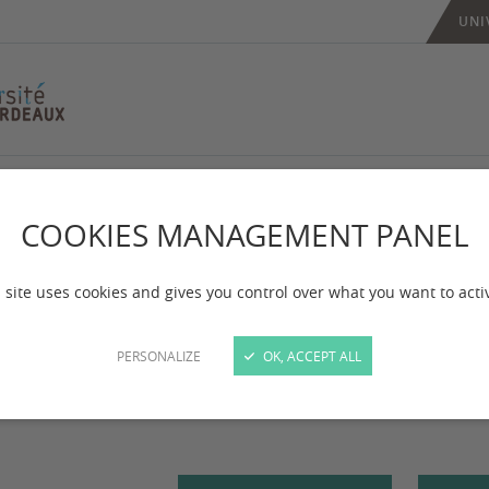
UNI
COOKIES MANAGEMENT PANEL
ternational
 site uses cookies and gives you control over what you want to acti
 mise à jour :
le 28/04/2026
PERSONALIZE
OK, ACCEPT ALL
ntacts au service des relations internationales et bu