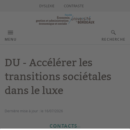
DYSLEXIE
CONTRASTE
MENU
RECHERCHE
DU - Accélérer les
transitions sociétales
dans le luxe
Dernière mise à jour :
le 16/07/2026
CONTACTS