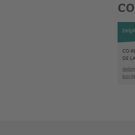
CO
Delp
CO-R
DE L
delph
borde