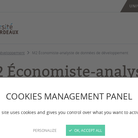
UNI
développement
M2 Économiste-analyste de données de développement
 Économiste-analy
 développement
COOKIES MANAGEMENT PANEL
 mise à jour :
le 17/07/2026
 site uses cookies and gives you control over what you want to acti
cours EADD (Économiste analyste des données de d
PERSONALIZE
OK, ACCEPT ALL
 des économistes spécialisés dans l’analyse des pr