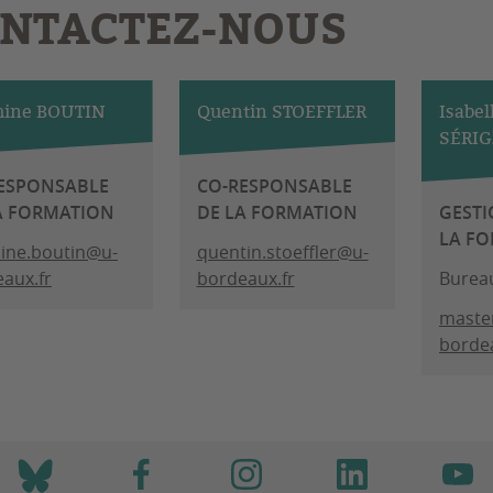
NTACTEZ-NOUS
hine BOUTIN
Quentin STOEFFLER
Isabel
SÉRI
ESPONSABLE
CO-RESPONSABLE
A FORMATION
DE LA FORMATION
GESTI
LA F
ine.boutin@u-
quentin.stoeffler@u-
aux.fr
bordeaux.fr
Burea
maste
bordea