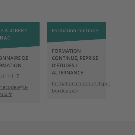
le ALLIBERT-
Formation continue
GNAC
FORMATION
ONNAIRE DE
CONTINUE, REPRISE
ORMATION
D’ÉTUDES /
ALTERNANCE
u H1-117
formation.continue.dspeg@u-
r.ecodev@u-
bordeaux.fr
ux.fr