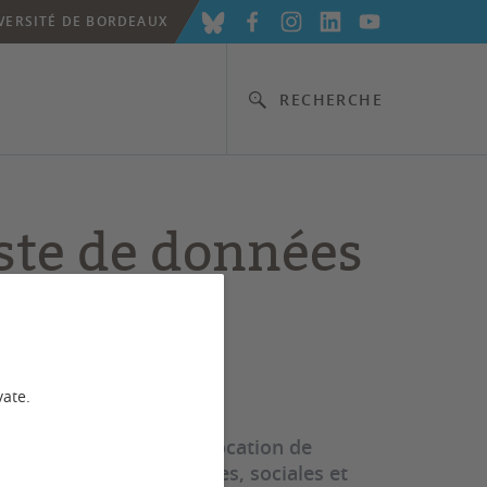
VERSITÉ DE BORDEAUX
RECHERCHE
ste de données
vate.
éveloppement) a pour vocation de
oblématiques économiques, sociales et