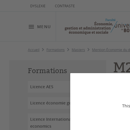
DYSLEXIE
CONTRASTE
MENU
Accueil
Formations
Masters
Mention Économie du 
M2
Formations
de
Licence AES
Dernière
Licence économie gestion
This
Le par
Licence International
former
economics