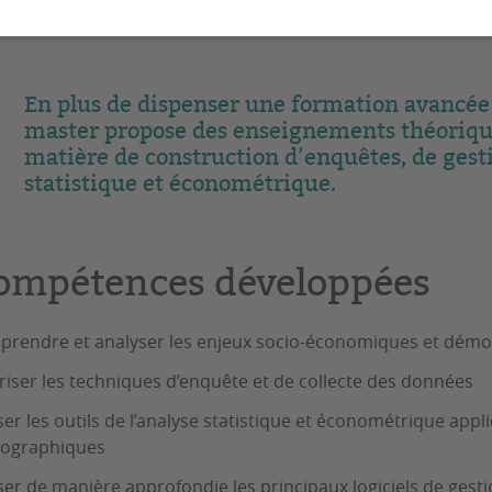
aphiques dans les pays du Sud.
En plus de dispenser une formation avancé
master propose des enseignements théorique
matière de construction d’enquêtes, de gest
statistique et économétrique.
ompétences développées
rendre et analyser les enjeux socio-économiques et dém
riser les techniques d’enquête et de collecte des données
iser les outils de l’analyse statistique et économétrique a
ographiques
iser de manière approfondie les principaux logiciels de ges