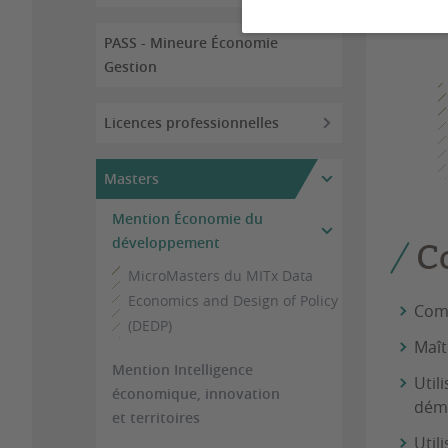
démogr
PASS - Mineure Économie
Gestion
Licences professionnelles
Masters
Mention Économie du
développement
C
MicroMasters du MITx Data
Economics and Design of Policy
Comp
(DEDP)
Maît
Mention Intelligence
Util
économique, innovation
dém
et territoires
Util